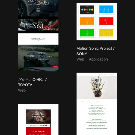
Motion Sonic Project /
SONY
Web
Application
だから、C-HR。/
TOYOTA
Web