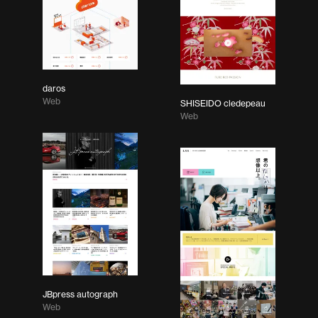
daros
Web
SHISEIDO cledepeau
Web
JBpress autograph
Web