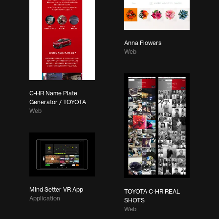
Anna Flowers
Web
C-HR Name Plate
Generator / TOYOTA
Web
Mind Setter VR App
TOYOTA C-HR REAL
Application
SHOTS
Web