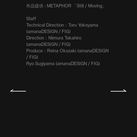
作品提供 : METAPHOR 「Still / Moving」

Staff

Technical Direction：Toru Yokoyama 
(amanaDESIGN / FIG)

Direction：Niimura Takahiro 
(amanaDESIGN / FIG)

Produce：Reina Okazaki (amanaDESIGN 
/ FIG)

Ryo Sugiyama (amanaDESIGN / FIG)