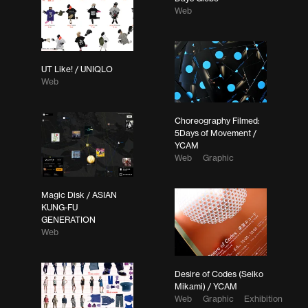
Web
UT Like! / UNIQLO
Web
Choreography Filmed:
5Days of Movement /
YCAM
Web
Graphic
Magic Disk / ASIAN
KUNG-FU
GENERATION
Web
Desire of Codes (Seiko
Mikami) / YCAM
Web
Graphic
Exhibition