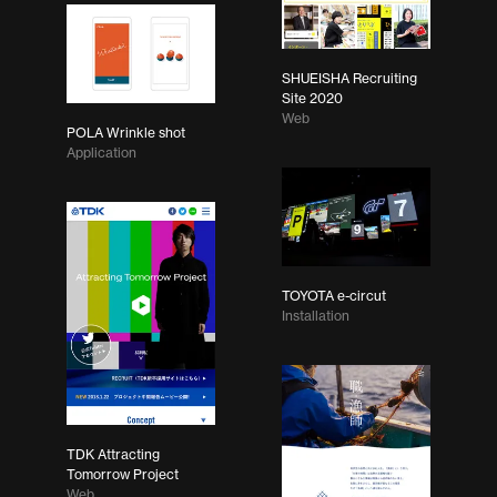
SHUEISHA Recruiting
Site 2020
Web
POLA Wrinkle shot
Application
TOYOTA e-circut
Installation
TDK Attracting
Tomorrow Project
Web