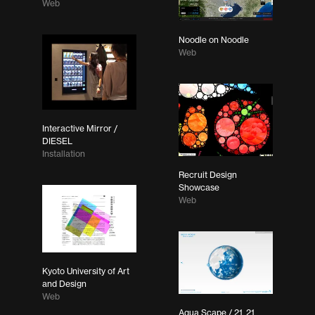
Web
Noodle on Noodle
Web
Interactive Mirror /
DIESEL
Installation
Recruit Design
Showcase
Web
Kyoto University of Art
and Design
Web
Aqua Scape / 21_21