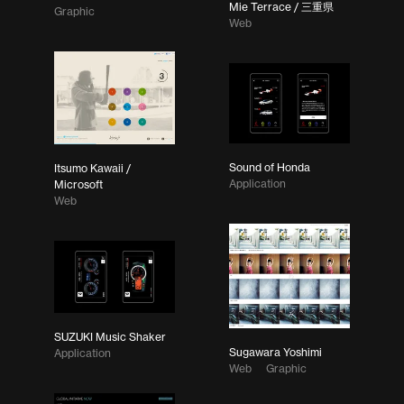
Mie Terrace / 三重県
Graphic
Web
Sound of Honda
Itsumo Kawaii /
Application
Microsoft
Web
SUZUKI Music Shaker
Sugawara Yoshimi
Application
Web
Graphic