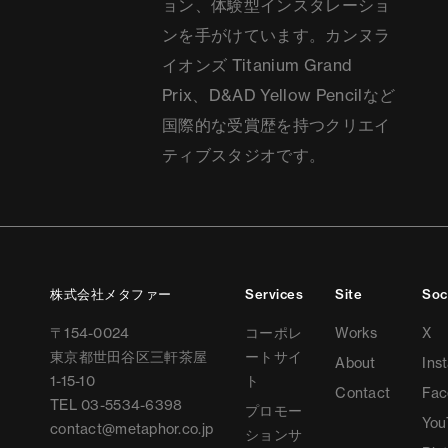
ョン、体験型インスタレーショ
ンを手がけています。カンヌラ
イオンズ Titanium Grand
Prix、D&AD Yellow Pencilなど
国際的な受賞歴を持つクリエイ
ティブスタジオです。
株式会社メタファー
Services
Site
Soc
〒
154-0024
コーポレ
Works
X
東京都世田谷区三軒茶屋
ートサイ
About
Ins
1-15-10
ト
Contact
Fac
TEL
03-5534-6398
プロモー
You
contact@metaphor.co.jp
ションサ