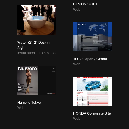
DESIGN SIGHT
Web
Water (21_21 Design
Sight)
Installation
Exhibition
TOTO Japan / Global
Web
Numèro Tokyo
Web
HONDA Corporate Site
Web