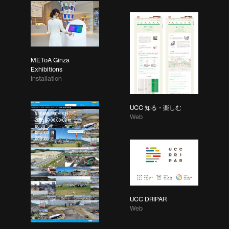
METoA Ginza
Exhibitions
Installation
UCC 知る・楽しむ
Web
UCC DRIPAR
Web