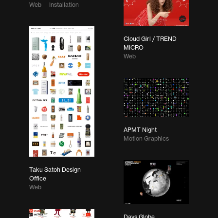
Web
Installation
Cloud Girl / TREND
MICRO
Web
APMT Night
Motion Graphics
Taku Satoh Design
Office
Web
Days Globe