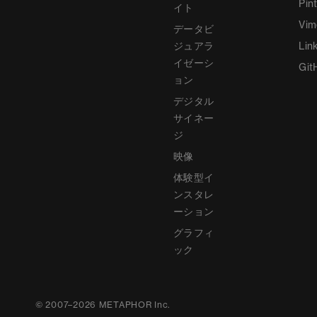
Pin
イト
Vim
データビ
ジュアラ
Lin
イゼーシ
Git
ョン
デジタル
サイネー
ジ
映像
体験型イ
ンスタレ
ーション
グラフィ
ック
©
2007
–
2026
METAPHOR Inc.