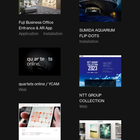
Fuji Business Office
Entrance & AR App
SUMIDA AQUARIUM
Application
Installation
FLIP-DOTS
Installation
quartets online / YCAM
Web
NTT GROUP
COLLECTION
Web