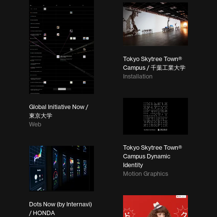
Tokyo Skytree Town®
Campus / 千葉工業大学
Installation
Global Initiative Now /
東京大学
Web
Tokyo Skytree Town®
Campus Dynamic
Identity
Motion Graphics
Dots Now (by Internavi)
/ HONDA