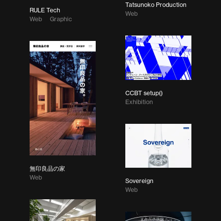
Tatsunoko Production
RULE Tech
Web
Web
Graphic
CCBT setup()
Exhibition
無印良品の家
Web
Sovereign
Web