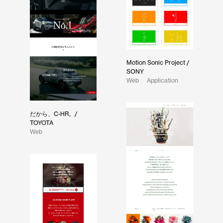
Motion Sonic Project /
SONY
Web
Application
だから、C-HR。/
TOYOTA
Web