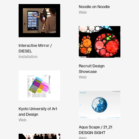
Noodle on Noodle
Web
Interactive Mirror /
DIESEL
Installation
Recruit Design
Showcase
Web
Kyoto University of Art
and Design
Web
Aqua Scape / 21_21
DESIGN SIGHT
Web