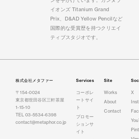
イオンズ Titanium Grand
Prix、D&AD Yellow Pencilなど
国際的な受賞歴を持つクリエイ
ティブスタジオです。
株式会社メタファー
Services
Site
Soc
〒
154-0024
コーポレ
Works
X
東京都世田谷区三軒茶屋
ートサイ
About
Ins
1-15-10
ト
Contact
Fac
TEL
03-5534-6398
プロモー
You
contact@metaphor.co.jp
ションサ
Pin
イト
Vim