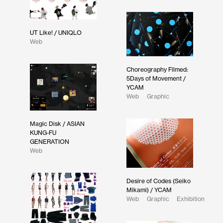
UT Like! / UNIQLO
Web
Choreography Filmed:
5Days of Movement /
YCAM
Web
Graphic
Magic Disk / ASIAN
KUNG-FU
GENERATION
Web
Desire of Codes (Seiko
Mikami) / YCAM
Web
Graphic
Exhibition