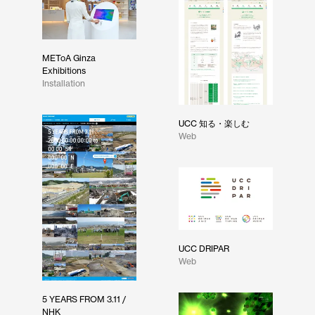
METoA Ginza
Exhibitions
Installation
UCC 知る・楽しむ
Web
UCC DRIPAR
Web
5 YEARS FROM 3.11 /
NHK