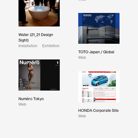
Water (21_21 Design
Sight)
Installation
Exhibition
TOTO Japan / Global
Web
Numèro Tokyo
Web
HONDA Corporate Site
Web