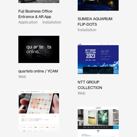
Fuji Business Office
Entrance & AR App
SUMIDA AQUARIUM
Application
Installation
FLIP-DOTS
Installation
quartets online / YCAM
Web
NTT GROUP
COLLECTION
Web