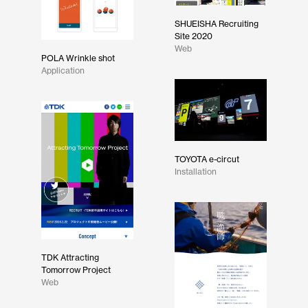
SHUEISHA Recruiting
Site 2020
Web
POLA Wrinkle shot
Application
TOYOTA e-circut
Installation
TDK Attracting
Tomorrow Project
Web