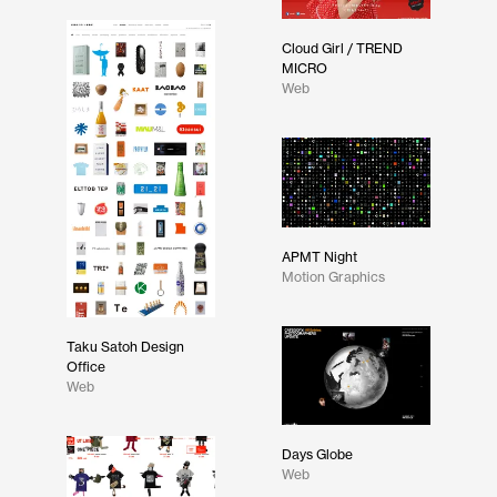
Cloud Girl / TREND
MICRO
Web
APMT Night
Motion Graphics
Taku Satoh Design
Office
Web
Days Globe
Web