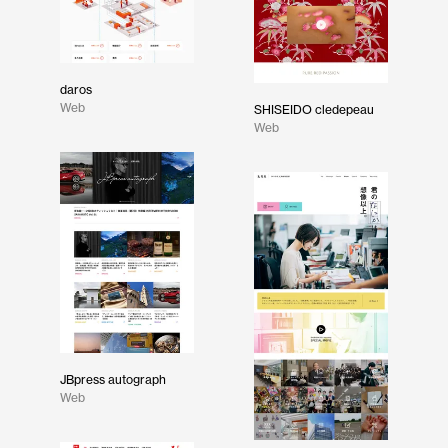
daros
Web
SHISEIDO cledepeau
Web
JBpress autograph
Web