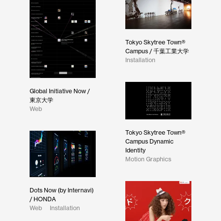
Tokyo Skytree Town®
Campus / 千葉工業大学
Installation
Global Initiative Now /
東京大学
Web
Tokyo Skytree Town®
Campus Dynamic
Identity
Motion Graphics
Dots Now (by Internavi)
/ HONDA
Web
Installation