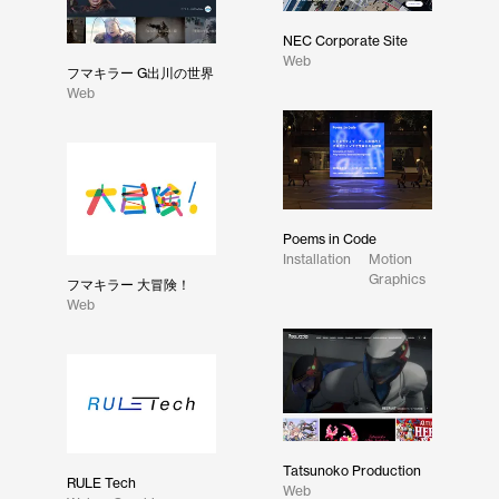
NEC Corporate Site
Web
フマキラー G出川の世界
Web
Poems in Code
Installation
Motion
Graphics
フマキラー 大冒険！
Web
Tatsunoko Production
RULE Tech
Web