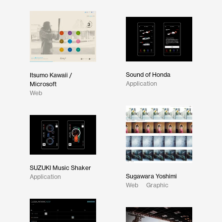
Sound of Honda
Itsumo Kawaii /
Application
Microsoft
Web
SUZUKI Music Shaker
Sugawara Yoshimi
Application
Web
Graphic