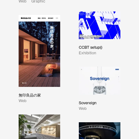
Web
Graphic
CCBT setup()
Exhibition
無印良品の家
Web
Sovereign
Web