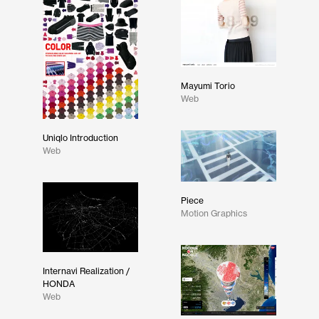
Mayumi Torio
Web
Uniqlo Introduction
Web
Piece
Motion Graphics
Internavi Realization /
HONDA
Web