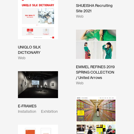
SHUEISHA Recruiting
Site 2021
Web
UNIQLO SILK
DICTIONARY
Web
EMMEL REFINES 2019
SPRING COLLECTION
/ United Arrows
Web
E-FRAMES
Installation
Exhibition