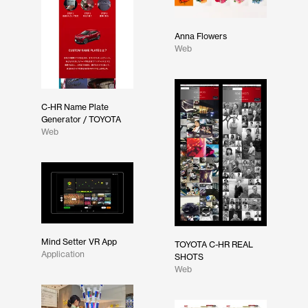
Anna Flowers
Web
C-HR Name Plate
Generator / TOYOTA
Web
Mind Setter VR App
TOYOTA C-HR REAL
Application
SHOTS
Web