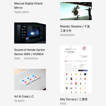
Wacoal Digital Check
Mirror
Application
Robotic Shadow / 千葉
工業大学
Installation
Sound of Honda Ayrton
Senna 1989 / HONDA
Web
Installation
Art & Code L.C.
Mie Terrace / 三重県
Graphic
Web