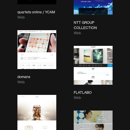
quartets online / YCAM
Web
NTT GROUP
COLLECTION
Web
domans
Web
FLATLABO
Web