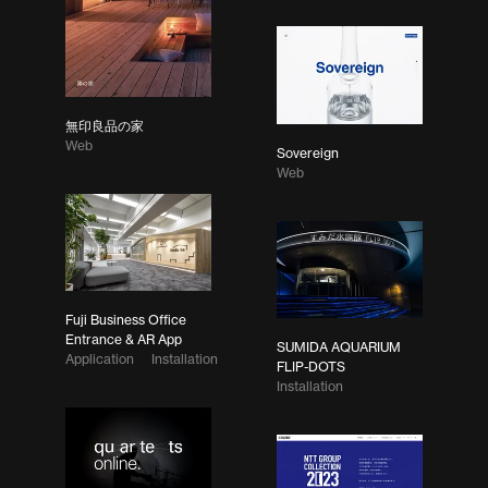
無印良品の家
Web
Sovereign
Web
Fuji Business Office
Entrance & AR App
SUMIDA AQUARIUM
Application
Installation
FLIP-DOTS
Installation