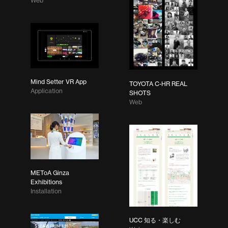
Web
Mind Setter VR App
TOYOTA C-HR REAL
Application
SHOTS
Web
METoA Ginza
Exhibitions
Installation
UCC 知る・楽しむ