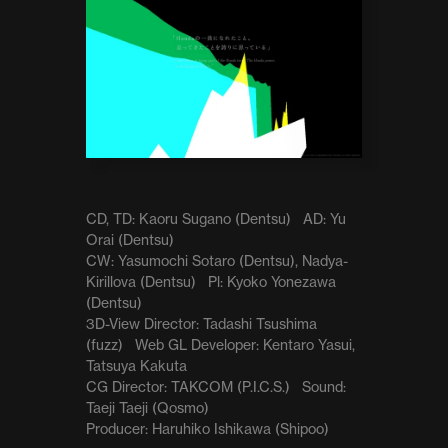
CD, TD: Kaoru Sugano (Dentsu)    AD: Yu 
Orai (Dentsu)

CW: Yasumochi Sotaro (Dentsu), Nadya-
Kirillova (Dentsu)    Pl: Kyoko Yonezawa 
(Dentsu)

3D-View Director: Tadashi Tsushima 
(fuzz)    Web GL Developer: Kentaro Yasui, 
Tatsuya Kakuta

CG Director: TAKCOM (P.I.C.S.)    Sound: 
Taeji Taeji (Qosmo)

Producer: Haruhiko Ishikawa (Shipoo)