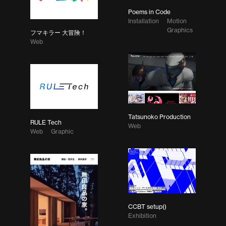
Poems in Code
Installation
Motion
Graphics
フマキラー 大冒険！
Web
Tatsunoko Production
RULE Tech
Web
Web
Graphic
CCBT setup()
Exhibition