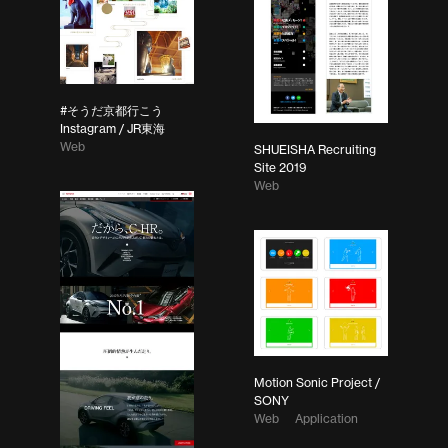
#そうだ京都行こう
Instagram / JR東海
Web
SHUEISHA Recruiting
Site 2019
Web
Motion Sonic Project /
SONY
Web
Application