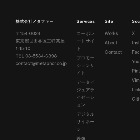
株式会社メタファー
Services
Site
Soc
〒
154-0024
コーポレ
Works
X
東京都世田谷区三軒茶屋
ートサイ
About
Ins
1-15-10
ト
Contact
Fac
TEL
03-5534-6398
プロモー
You
contact@metaphor.co.jp
ションサ
Pin
イト
Vim
データビ
ジュアラ
Lin
イゼーシ
Git
ョン
デジタル
サイネー
ジ
映像