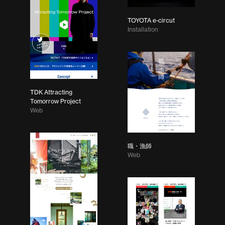
TOYOTA e-circut
Installation
TDK Attracting
Tomorrow Project
Web
職・漁師
Web