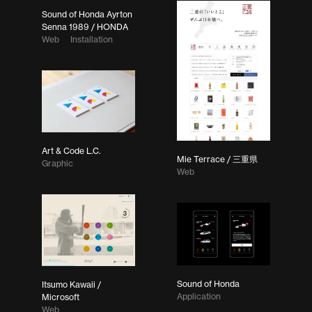
Sound of Honda Ayrton
Senna 1989 / HONDA
Web
Installation
Art & Code L.C.
Mie Terrace / 三重県
Graphic
Web
Sound of Honda
Itsumo Kawaii /
Application
Microsoft
Web