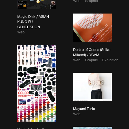
Web
Graphic
Magic Disk / ASIAN
KUNG-FU
GENERATION
Web
Desire of Codes (Seiko
Mikami) / YCAM
Web
Graphic
Exhibition
Mayumi Torio
Web