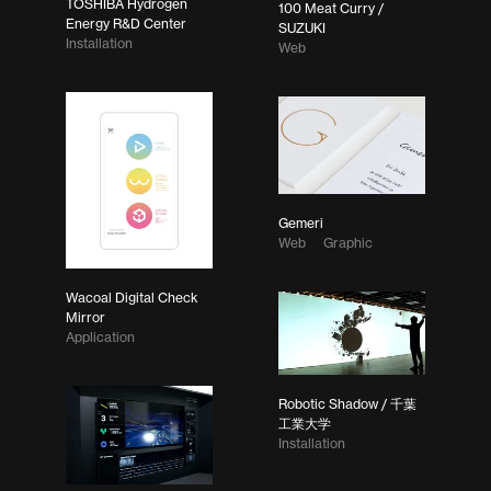
TOSHIBA Hydrogen
100 Meat Curry /
Energy R&D Center
SUZUKI
Installation
Web
Gemeri
Web
Graphic
Wacoal Digital Check
Mirror
Application
Robotic Shadow / 千葉
工業大学
Installation