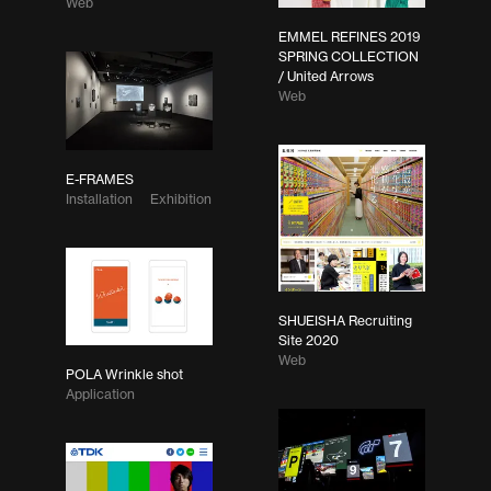
Web
EMMEL REFINES 2019
SPRING COLLECTION
/ United Arrows
Web
E-FRAMES
Installation
Exhibition
SHUEISHA Recruiting
Site 2020
Web
POLA Wrinkle shot
Application