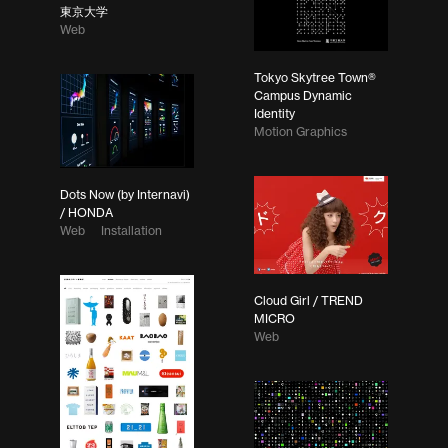
東京大学
Web
Tokyo Skytree Town®
Campus Dynamic
Identity
Motion Graphics
Dots Now (by Internavi)
/ HONDA
Web
Installation
Cloud Girl / TREND
MICRO
Web