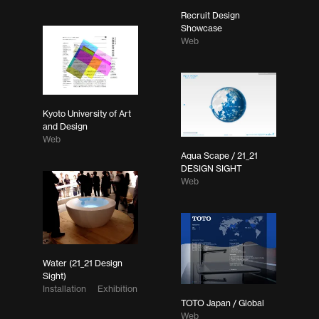
Recruit Design
Showcase
Web
Kyoto University of Art
and Design
Web
Aqua Scape / 21_21
DESIGN SIGHT
Web
Water (21_21 Design
Sight)
Installation
Exhibition
TOTO Japan / Global
Web