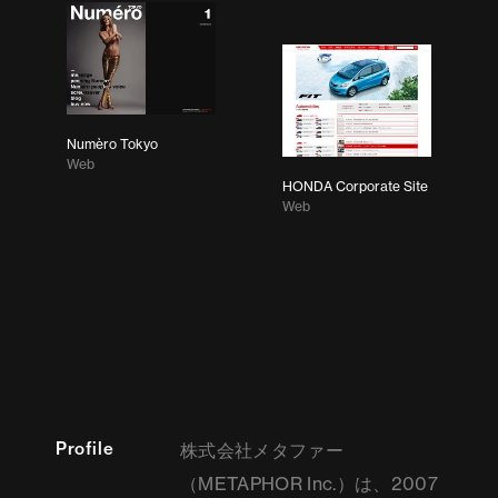
Numèro Tokyo
Web
HONDA Corporate Site
Web
Profile
株式会社メタファー
（METAPHOR Inc.）は、2007