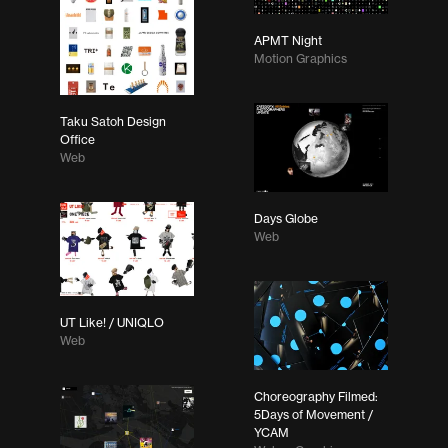
APMT Night
Motion Graphics
Taku Satoh Design
Office
Web
Days Globe
Web
UT Like! / UNIQLO
Web
Choreography Filmed:
5Days of Movement /
YCAM